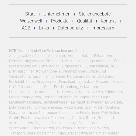
Start
Unternehmen
Stellenangebote
Walzenwelt
Produkte
Qualität
Kontakt
AGB
Links
Datenschutz
Impressum
HZB Technik GmbH im Web suchen und finden
Abzugswalzen, Achsen, Aluminium, Antriebswalzen, Beizwalzen,
Beschichtungswalzen, Blech- und Metallbearbeitungsmaschinen, Böden,
Breitstreckwalzen, Hans-Jürgen Bürgsteiner, CFK,Deutschland, CNC-
Drehmaschinen, Konventionelle Drehmaschinen, Druck- und
Verarbeitungsmaschinen für Papier, Karton und Folien, Duitsland,
Edelstahl, Farbauftragswalzen, Feuchtauftragswalzen, Flexodruckwalzen,
CNC-Fräsmaschinen, Goch, Eric Hazenberg, Heizwalzen,
Holzbearbeitungsmaschinen, Klebewalzen, Kontaktwalzen, Kühlwalzen,
Lackauftragswalzen, Lackier- und Beschichtungsanlagen, Lager,
Laminiermaschinen, Leichtlaufwalzen, Leimauftragswalzen, Leitwalzen,
Lohnbearbeitung, Maschinenbau, Messwalzen, Sven Misch, Montage,
Maschinen für die Nahrungsmittelindustrie, Niederrhein, PMB-Rollers
GmbH, Präzisionswalzen, Presswalzen, Qualität, Rollen, Rohr- und
Vollmaterialien, Säge- und Schneideanlage, Schleifmaschine,
Spannwalzen, Tänzerwalzen, Tauchwalzen, thermische Walzen,
Transport- und Fördereinrichungen, Transportwalzen, Umlenkwalzen,